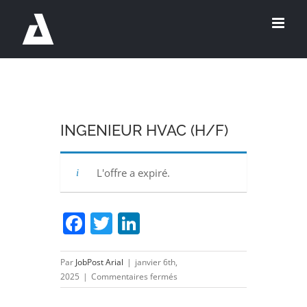
Passer
au
contenu
INGENIEUR HVAC (H/F)
L'offre a expiré.
Facebook
Twitter
LinkedIn
Par
JobPost Arial
|
janvier 6th,
sur
2025
|
Commentaires fermés
INGENIEUR
HVAC