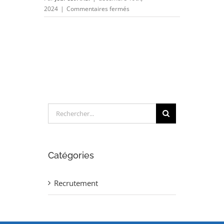
sur
2024
|
Commentaires fermés
TECHNICIEN/INGENIEUR
ELECTROMECANICIEN
(H/F)
Rechercher:
Catégories
Recrutement