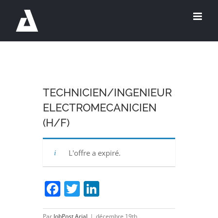
Passer
au
contenu
TECHNICIEN/INGENIEUR
ELECTROMECANICIEN
(H/F)
L'offre a expiré.
Facebook
Twitter
LinkedIn
Par
JobPost Arial
|
décembre 19th,