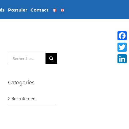
tés
Postuler
Contact
Face
Rechercher:
Twitt
Linke
Catégories
Recrutement