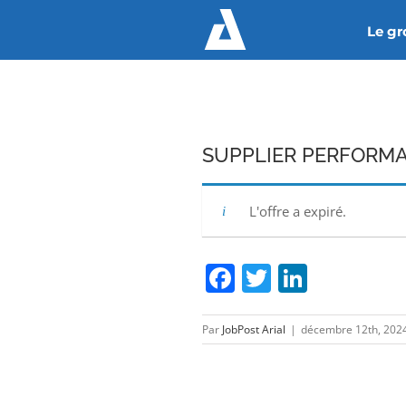
Passer
Le g
au
contenu
SUPPLIER PERFORMA
L'offre a expiré.
Facebook
Twitter
Linked
Par
JobPost Arial
|
décembre 12th, 202