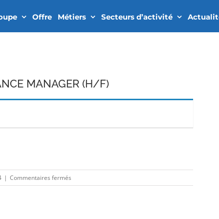
roupe
Offre
Métiers
Secteurs d’activité
Actuali
NCE MANAGER (H/F)
In
sur
4
|
Commentaires fermés
SUPPLIER
PERFORMANCE
MANAGER
(H/F)