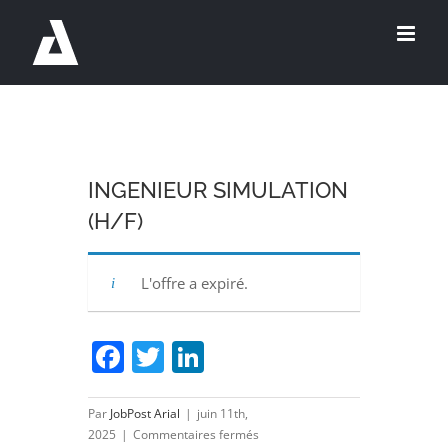
Passer
au
contenu
INGENIEUR SIMULATION
(H/F)
L'offre a expiré.
Facebook
Twitter
LinkedIn
Par
JobPost Arial
|
juin 11th,
sur
2025
|
Commentaires fermés