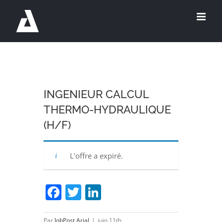
Passer
au
contenu
INGENIEUR CALCUL
THERMO-HYDRAULIQUE
(H/F)
L'offre a expiré.
Facebook
Twitter
LinkedIn
Par
JobPost Arial
|
juin 11th,