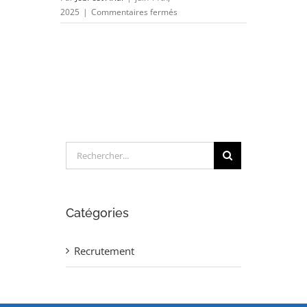
sur
2025
|
Commentaires fermés
INGENIEUR
CALCUL
THERMO-
HYDRAULIQUE
(H/F)
Rechercher:
Catégories
Recrutement