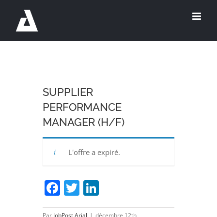
Passer
au
contenu
SUPPLIER
PERFORMANCE
MANAGER (H/F)
L'offre a expiré.
Facebook
Twitter
LinkedIn
Par
JobPost Arial
|
décembre 12th,