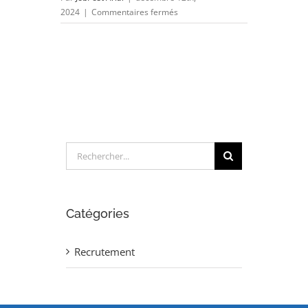
sur
2024
|
Commentaires fermés
SUPPLIER
PERFORMANCE
MANAGER
(H/F)
Rechercher:
Catégories
Recrutement