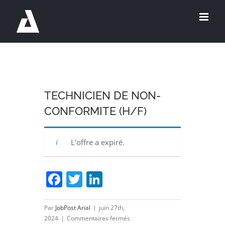
Passer
au
contenu
TECHNICIEN DE NON-
CONFORMITE (H/F)
L'offre a expiré.
Facebook
Twitter
LinkedIn
Par
JobPost Arial
|
juin 27th,
sur
2024
|
Commentaires fermés