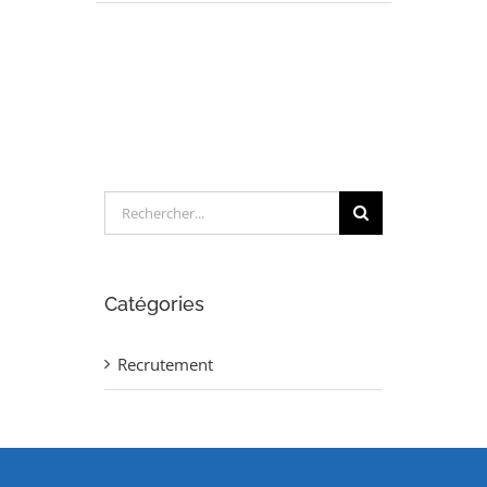
TECHNICIEN
DE
NON-
CONFORMITE
(H/F)
Rechercher:
Catégories
Recrutement