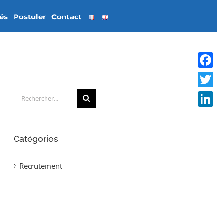
tés
Postuler
Contact
Face
Rechercher:
Twitt
Linke
Catégories
Recrutement