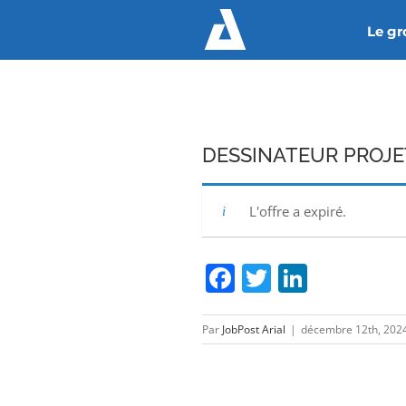
Passer
Le g
au
contenu
DESSINATEUR PROJET
L'offre a expiré.
Facebook
Twitter
Linked
Par
JobPost Arial
|
décembre 12th, 202