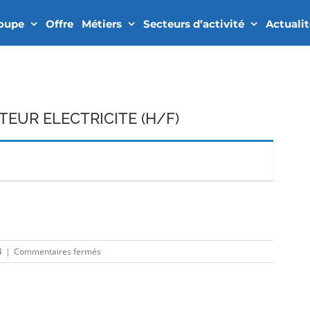
roupe
Offre
Métiers
Secteurs d’activité
Actuali
EUR ELECTRICITE (H/F)
In
sur
4
|
Commentaires fermés
DESSINATEUR
PROJETEUR
ELECTRICITE
(H/F)