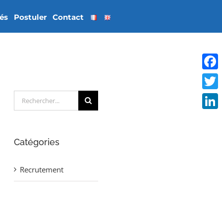
tés
Postuler
Contact
Face
Rechercher:
Twitt
Linke
Catégories
Recrutement