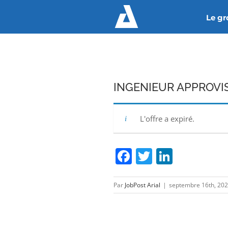
Passer
Le g
au
contenu
INGENIEUR APPROVI
L'offre a expiré.
Facebook
Twitter
Linked
Par
JobPost Arial
|
septembre 16th, 20