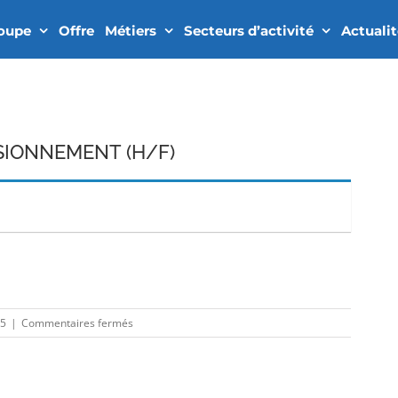
roupe
Offre
Métiers
Secteurs d’activité
Actuali
SIONNEMENT (H/F)
In
sur
25
|
Commentaires fermés
INGENIEUR
APPROVISIONNEMENT
(H/F)