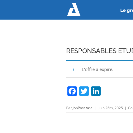
Passer
Le g
au
contenu
RESPONSABLES ETUD
L'offre a expiré.
Facebook
Twitter
Linked
Par
JobPost Arial
|
juin 26th, 2025
|
Co