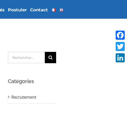
tés
Postuler
Contact
Face
Rechercher:
Twitt
Linke
Catégories
Recrutement