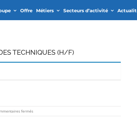
roupe
Offre
Métiers
Secteurs d’activité
Actuali
ES TECHNIQUES (H/F)
In
sur
mmentaires fermés
RESPONSABLES
ETUDES
TECHNIQUES
(H/F)