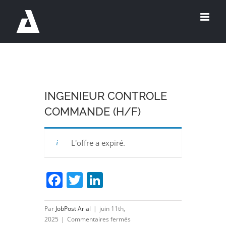
Passer
au
contenu
INGENIEUR CONTROLE
COMMANDE (H/F)
L'offre a expiré.
Facebook
Twitter
LinkedIn
Par
JobPost Arial
|
juin 11th,
sur
2025
|
Commentaires fermés