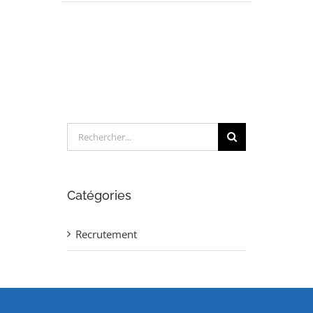
INGENIEUR
CONTROLE
COMMANDE
(H/F)
Rechercher:
Catégories
Recrutement