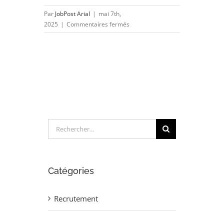
Par
JobPost Arial
|
mai 7th,
sur
2025
|
Commentaires fermés
PREPARATEUR
MAINTENANCE
ELECTROMECANIQUE
(H/F)
Rechercher:
Catégories
Recrutement