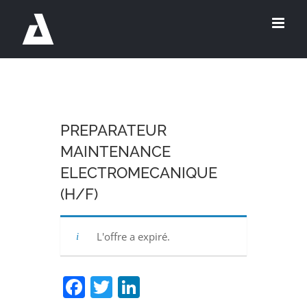
Passer
au
contenu
PREPARATEUR
MAINTENANCE
ELECTROMECANIQUE
(H/F)
L'offre a expiré.
Facebook
Twitter
LinkedIn