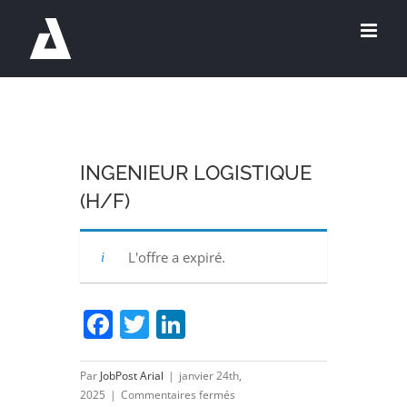
Passer
au
contenu
INGENIEUR LOGISTIQUE
(H/F)
L'offre a expiré.
Facebook
Twitter
LinkedIn
Par
JobPost Arial
|
janvier 24th,
sur
2025
|
Commentaires fermés