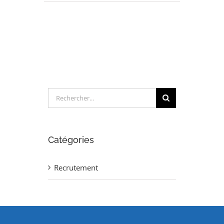
INGENIEUR
PILOTE
ETUDES
(H/F)
Rechercher:
Catégories
Recrutement