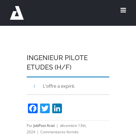
Passer
au
contenu
INGENIEUR PILOTE
ETUDES (H/F)
L'offre a expiré.
Facebook
Twitter
LinkedIn
Par
JobPost Arial
|
décembre 13th,
sur
2024
|
Commentaires fermés