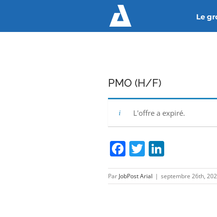
Passer
Le g
au
contenu
PMO (H/F)
L'offre a expiré.
Facebook
Twitter
Linked
Par
JobPost Arial
|
septembre 26th, 20