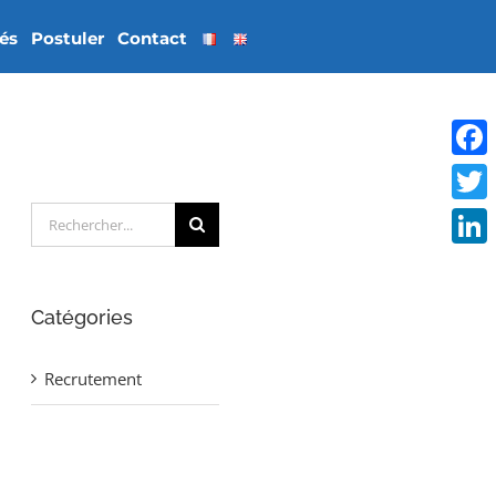
tés
Postuler
Contact
Face
Rechercher:
Twitt
Linke
Catégories
Recrutement