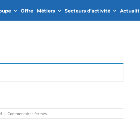
roupe
Offre
Métiers
Secteurs d’activité
Actuali
In
sur
24
|
Commentaires fermés
PMO
(H/F)