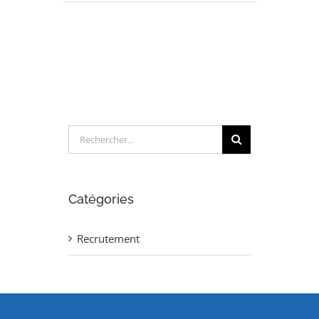
INGENIEUR
CALCULS
STRUCTURES
(H/F)
Rechercher:
Catégories
Recrutement