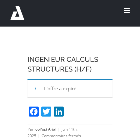
Passer
au
contenu
INGENIEUR CALCULS
STRUCTURES (H/F)
L'offre a expiré.
Facebook
Twitter
LinkedIn
Par
JobPost Arial
|
juin 11th,
sur
2025
|
Commentaires fermés